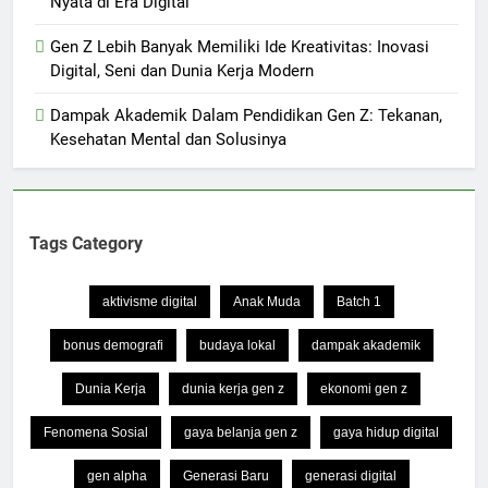
Nyata di Era Digital
Gen Z Lebih Banyak Memiliki Ide Kreativitas: Inovasi
Digital, Seni dan Dunia Kerja Modern
Dampak Akademik Dalam Pendidikan Gen Z: Tekanan,
Kesehatan Mental dan Solusinya
Tags Category
aktivisme digital
Anak Muda
Batch 1
bonus demografi
budaya lokal
dampak akademik
Dunia Kerja
dunia kerja gen z
ekonomi gen z
Fenomena Sosial
gaya belanja gen z
gaya hidup digital
gen alpha
Generasi Baru
generasi digital