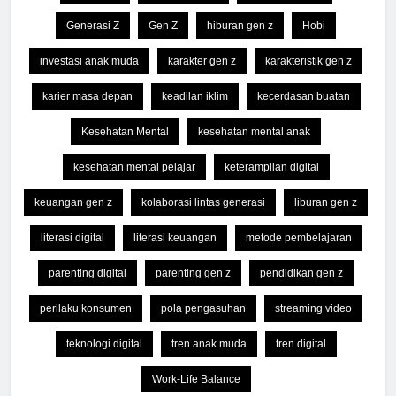
Generasi Z
Gen Z
hiburan gen z
Hobi
investasi anak muda
karakter gen z
karakteristik gen z
karier masa depan
keadilan iklim
kecerdasan buatan
Kesehatan Mental
kesehatan mental anak
kesehatan mental pelajar
keterampilan digital
keuangan gen z
kolaborasi lintas generasi
liburan gen z
literasi digital
literasi keuangan
metode pembelajaran
parenting digital
parenting gen z
pendidikan gen z
perilaku konsumen
pola pengasuhan
streaming video
teknologi digital
tren anak muda
tren digital
Work-Life Balance