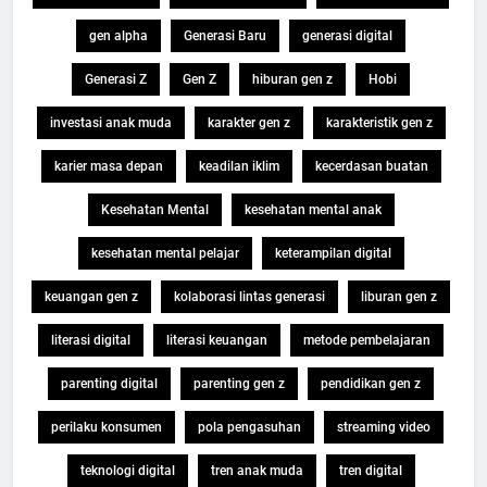
gen alpha
Generasi Baru
generasi digital
Generasi Z
Gen Z
hiburan gen z
Hobi
investasi anak muda
karakter gen z
karakteristik gen z
karier masa depan
keadilan iklim
kecerdasan buatan
Kesehatan Mental
kesehatan mental anak
kesehatan mental pelajar
keterampilan digital
keuangan gen z
kolaborasi lintas generasi
liburan gen z
literasi digital
literasi keuangan
metode pembelajaran
parenting digital
parenting gen z
pendidikan gen z
perilaku konsumen
pola pengasuhan
streaming video
teknologi digital
tren anak muda
tren digital