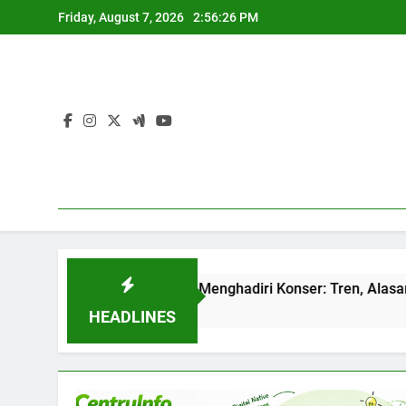
Skip
Friday, August 7, 2026
2:56:27 PM
to
content
asi Z Gemar Menghadiri Konser: Tren, Alasan dan Pilihan Ac
HEADLINES