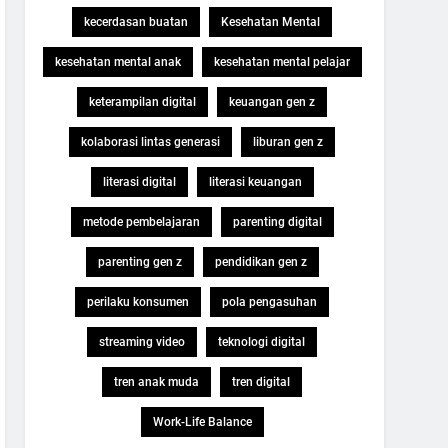
kecerdasan buatan
Kesehatan Mental
kesehatan mental anak
kesehatan mental pelajar
keterampilan digital
keuangan gen z
kolaborasi lintas generasi
liburan gen z
literasi digital
literasi keuangan
metode pembelajaran
parenting digital
parenting gen z
pendidikan gen z
perilaku konsumen
pola pengasuhan
streaming video
teknologi digital
tren anak muda
tren digital
Work-Life Balance