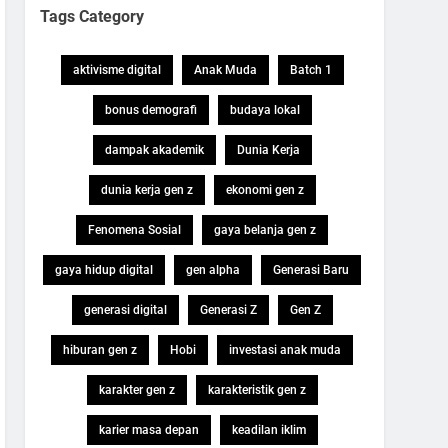
Tags Category
aktivisme digital
Anak Muda
Batch 1
bonus demografi
budaya lokal
dampak akademik
Dunia Kerja
dunia kerja gen z
ekonomi gen z
Fenomena Sosial
gaya belanja gen z
gaya hidup digital
gen alpha
Generasi Baru
generasi digital
Generasi Z
Gen Z
hiburan gen z
Hobi
investasi anak muda
karakter gen z
karakteristik gen z
karier masa depan
keadilan iklim