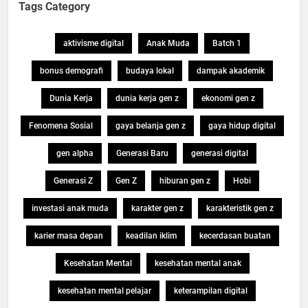
Tags Category
aktivisme digital
Anak Muda
Batch 1
bonus demografi
budaya lokal
dampak akademik
Dunia Kerja
dunia kerja gen z
ekonomi gen z
Fenomena Sosial
gaya belanja gen z
gaya hidup digital
gen alpha
Generasi Baru
generasi digital
Generasi Z
Gen Z
hiburan gen z
Hobi
investasi anak muda
karakter gen z
karakteristik gen z
karier masa depan
keadilan iklim
kecerdasan buatan
Kesehatan Mental
kesehatan mental anak
kesehatan mental pelajar
keterampilan digital