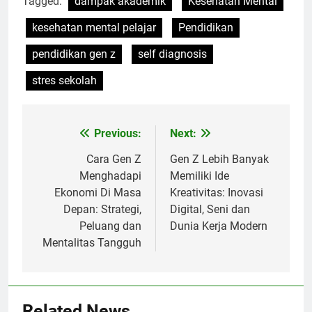
Tagged:
dampak akademik
Kesehatan Mental
kesehatan mental pelajar
Pendidikan
pendidikan gen z
self diagnosis
stres sekolah
Previous:
Next:
Post
navigation
Cara Gen Z
Gen Z Lebih Banyak
Menghadapi
Memiliki Ide
Ekonomi Di Masa
Kreativitas: Inovasi
Depan: Strategi,
Digital, Seni dan
Peluang dan
Dunia Kerja Modern
Mentalitas Tangguh
Related News