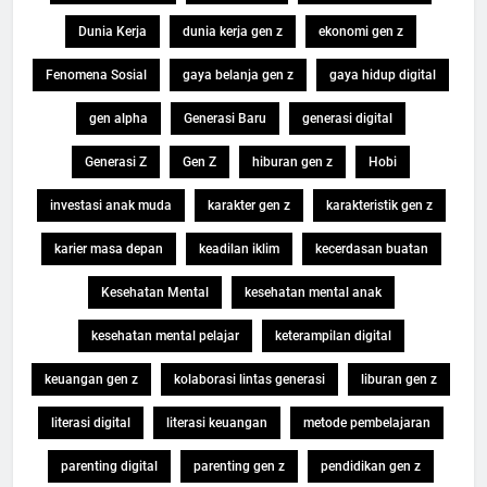
Dunia Kerja
dunia kerja gen z
ekonomi gen z
Fenomena Sosial
gaya belanja gen z
gaya hidup digital
gen alpha
Generasi Baru
generasi digital
Generasi Z
Gen Z
hiburan gen z
Hobi
investasi anak muda
karakter gen z
karakteristik gen z
karier masa depan
keadilan iklim
kecerdasan buatan
Kesehatan Mental
kesehatan mental anak
kesehatan mental pelajar
keterampilan digital
keuangan gen z
kolaborasi lintas generasi
liburan gen z
literasi digital
literasi keuangan
metode pembelajaran
parenting digital
parenting gen z
pendidikan gen z