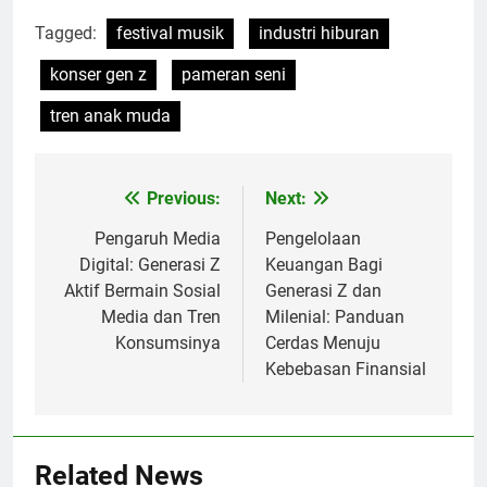
Tagged:
festival musik
industri hiburan
konser gen z
pameran seni
tren anak muda
Previous:
Next:
Post
navigation
Pengaruh Media
Pengelolaan
Digital: Generasi Z
Keuangan Bagi
Aktif Bermain Sosial
Generasi Z dan
Media dan Tren
Milenial: Panduan
Konsumsinya
Cerdas Menuju
Kebebasan Finansial
Related News