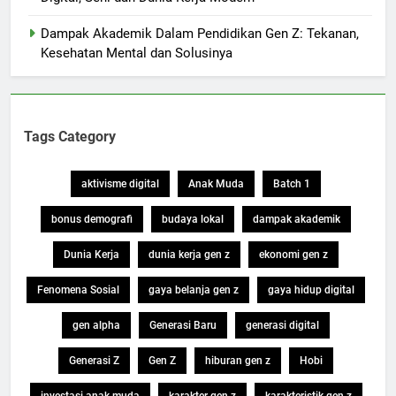
Dampak Akademik Dalam Pendidikan Gen Z: Tekanan,
Kesehatan Mental dan Solusinya
Tags Category
aktivisme digital
Anak Muda
Batch 1
bonus demografi
budaya lokal
dampak akademik
Dunia Kerja
dunia kerja gen z
ekonomi gen z
Fenomena Sosial
gaya belanja gen z
gaya hidup digital
gen alpha
Generasi Baru
generasi digital
Generasi Z
Gen Z
hiburan gen z
Hobi