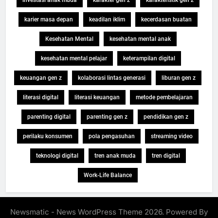
investasi anak muda
karakter gen z
karakteristik gen z
karier masa depan
keadilan iklim
kecerdasan buatan
Kesehatan Mental
kesehatan mental anak
kesehatan mental pelajar
keterampilan digital
keuangan gen z
kolaborasi lintas generasi
liburan gen z
literasi digital
literasi keuangan
metode pembelajaran
parenting digital
parenting gen z
pendidikan gen z
perilaku konsumen
pola pengasuhan
streaming video
teknologi digital
tren anak muda
tren digital
Work-Life Balance
Newsmatic - News WordPress Theme 2026. Powered By