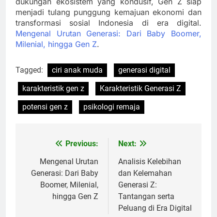
dukungan ekosistem yang kondusif, Gen Z siap
menjadi tulang punggung kemajuan ekonomi dan
transformasi sosial Indonesia di era digital.
Mengenal Urutan Generasi: Dari Baby Boomer,
Milenial, hingga Gen Z
.
Tagged:
ciri anak muda
generasi digital
karakteristik gen z
Karakteristik Generasi Z
potensi gen z
psikologi remaja
Previous:
Next:
Post
navigation
Mengenal Urutan
Analisis Kelebihan
Generasi: Dari Baby
dan Kelemahan
Boomer, Milenial,
Generasi Z:
hingga Gen Z
Tantangan serta
Peluang di Era Digital